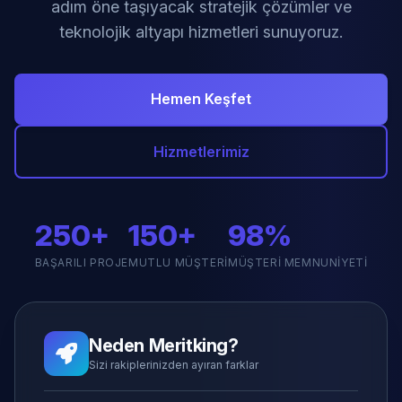
adım öne taşıyacak stratejik çözümler ve
teknolojik altyapı hizmetleri sunuyoruz.
Hemen Keşfet
Hizmetlerimiz
250+
150+
98%
BAŞARILI PROJE
MUTLU MÜŞTERI
MÜŞTERI MEMNUNIYETI
Neden Meritking?
Sizi rakiplerinizden ayıran farklar