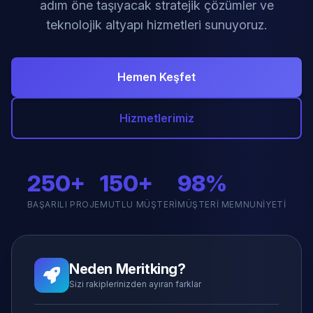
adım öne taşıyacak stratejik çözümler ve
teknolojik altyapı hizmetleri sunuyoruz.
Hemen Keşfet
Hizmetlerimiz
250+
150+
98%
BAŞARILI PROJE
MUTLU MÜŞTERI
MÜŞTERI MEMNUNIYETI
Neden Meritking?
Sizi rakiplerinizden ayıran farklar