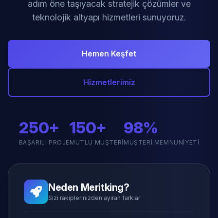
adım öne taşıyacak stratejik çözümler ve
teknolojik altyapı hizmetleri sunuyoruz.
Hemen Keşfet
Hizmetlerimiz
250+
150+
98%
BAŞARILI PROJE
MUTLU MÜŞTERI
MÜŞTERI MEMNUNIYETI
Neden Meritking?
Sizi rakiplerinizden ayıran farklar