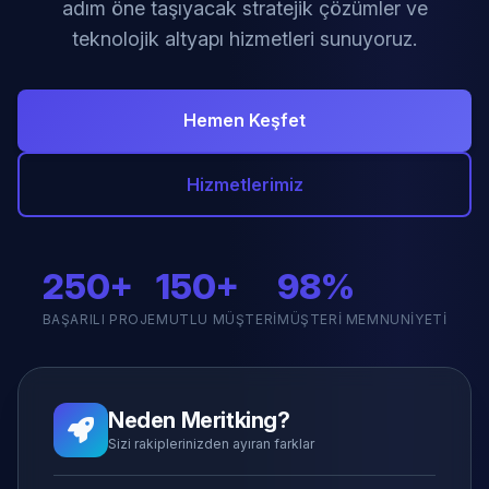
adım öne taşıyacak stratejik çözümler ve
teknolojik altyapı hizmetleri sunuyoruz.
Hemen Keşfet
Hizmetlerimiz
250+
150+
98%
BAŞARILI PROJE
MUTLU MÜŞTERI
MÜŞTERI MEMNUNIYETI
Neden Meritking?
Sizi rakiplerinizden ayıran farklar