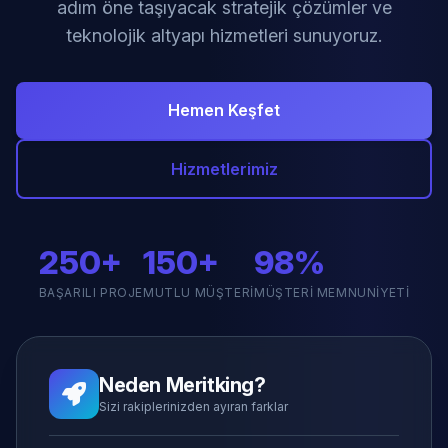
adım öne taşıyacak stratejik çözümler ve
teknolojik altyapı hizmetleri sunuyoruz.
Hemen Keşfet
Hizmetlerimiz
250+
150+
98%
BAŞARILI PROJE
MUTLU MÜŞTERI
MÜŞTERI MEMNUNIYETI
Neden Meritking?
Sizi rakiplerinizden ayıran farklar