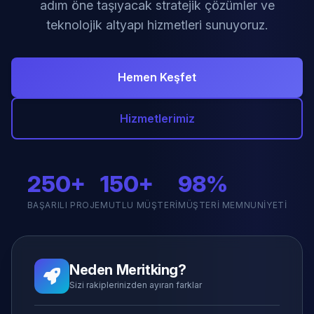
adım öne taşıyacak stratejik çözümler ve
teknolojik altyapı hizmetleri sunuyoruz.
Hemen Keşfet
Hizmetlerimiz
250+
150+
98%
BAŞARILI PROJE
MUTLU MÜŞTERI
MÜŞTERI MEMNUNIYETI
Neden Meritking?
Sizi rakiplerinizden ayıran farklar