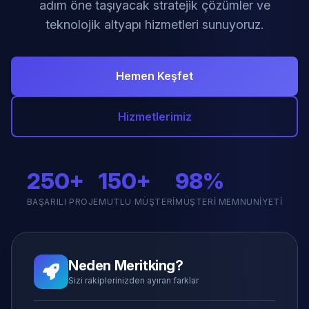
adım öne taşıyacak stratejik çözümler ve
teknolojik altyapı hizmetleri sunuyoruz.
Hemen Keşfet
Hizmetlerimiz
250+
150+
98%
BAŞARILI PROJE
MUTLU MÜŞTERI
MÜŞTERI MEMNUNIYETI
Neden Meritking?
Sizi rakiplerinizden ayıran farklar