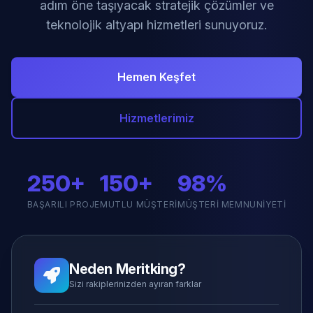
adım öne taşıyacak stratejik çözümler ve
teknolojik altyapı hizmetleri sunuyoruz.
Hemen Keşfet
Hizmetlerimiz
250+
150+
98%
BAŞARILI PROJE
MUTLU MÜŞTERI
MÜŞTERI MEMNUNIYETI
Neden Meritking?
Sizi rakiplerinizden ayıran farklar