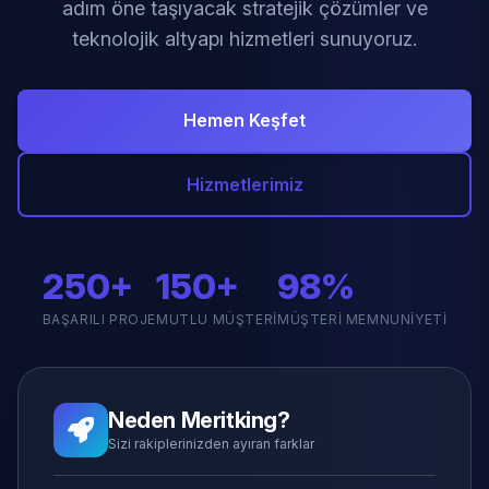
adım öne taşıyacak stratejik çözümler ve
teknolojik altyapı hizmetleri sunuyoruz.
Hemen Keşfet
Hizmetlerimiz
250+
150+
98%
BAŞARILI PROJE
MUTLU MÜŞTERI
MÜŞTERI MEMNUNIYETI
Neden Meritking?
Sizi rakiplerinizden ayıran farklar