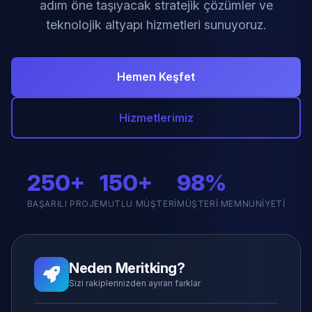
adım öne taşıyacak stratejik çözümler ve
teknolojik altyapı hizmetleri sunuyoruz.
Hemen Keşfet
Hizmetlerimiz
250+
150+
98%
BAŞARILI PROJE
MUTLU MÜŞTERI
MÜŞTERI MEMNUNIYETI
Neden Meritking?
Sizi rakiplerinizden ayıran farklar