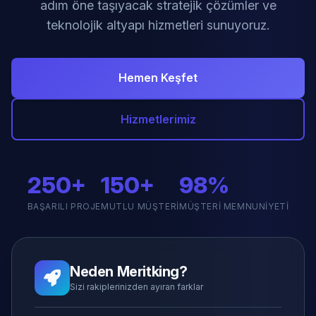
adım öne taşıyacak stratejik çözümler ve
teknolojik altyapı hizmetleri sunuyoruz.
Hemen Keşfet
Hizmetlerimiz
250+
150+
98%
BAŞARILI PROJE
MUTLU MÜŞTERI
MÜŞTERI MEMNUNIYETI
Neden Meritking?
Sizi rakiplerinizden ayıran farklar