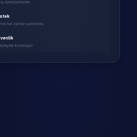
 iş süreçlerinizde
estek
miz her zaman yanınızda
venlik
 düzeyde korunuyor