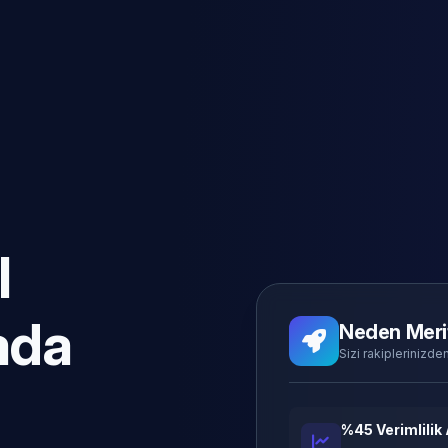
l
ada
Neden Meri
Sizi rakiplerinizden
%45 Verimlilik 