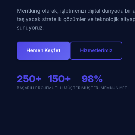
Meritking olarak, işletmenizi dijital dünyada bir
taşıyacak stratejik çözümler ve teknolojik altyap
sunuyoruz.
Hemen Keşfet
Hizmetlerimiz
250+
150+
98%
BAŞARILI PROJE
MUTLU MÜŞTERI
MÜŞTERI MEMNUNIYETI