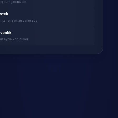
 iş süreçlerinizde
estek
miz her zaman yanınızda
venlik
 düzeyde korunuyor