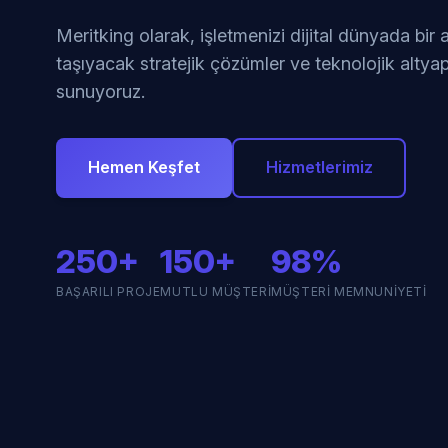
Meritking olarak, işletmenizi dijital dünyada bir
taşıyacak stratejik çözümler ve teknolojik altyap
sunuyoruz.
Hemen Keşfet
Hizmetlerimiz
250+
150+
98%
BAŞARILI PROJE
MUTLU MÜŞTERI
MÜŞTERI MEMNUNIYETI