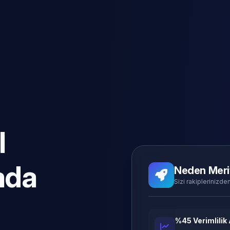
l
ada
Neden Meri
Sizi rakiplerinizden
%45 Verimlilik 