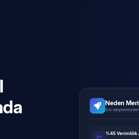
l
ada
Neden Meri
Sizi rakiplerinizden
%45 Verimlilik 