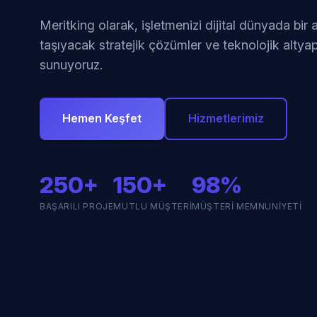
Meritking olarak, işletmenizi dijital dünyada bir
taşıyacak stratejik çözümler ve teknolojik altyap
sunuyoruz.
Hemen Keşfet
Hizmetlerimiz
250+
150+
98%
BAŞARILI PROJE
MUTLU MÜŞTERI
MÜŞTERI MEMNUNIYETI