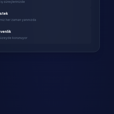
 iş süreçlerinizde
estek
miz her zaman yanınızda
venlik
 düzeyde korunuyor