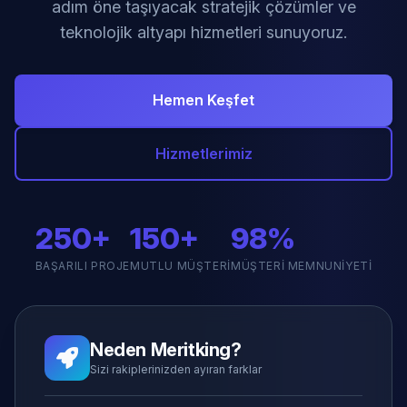
adım öne taşıyacak stratejik çözümler ve
teknolojik altyapı hizmetleri sunuyoruz.
Hemen Keşfet
Hizmetlerimiz
250+
150+
98%
BAŞARILI PROJE
MUTLU MÜŞTERI
MÜŞTERI MEMNUNIYETI
Neden Meritking?
Sizi rakiplerinizden ayıran farklar