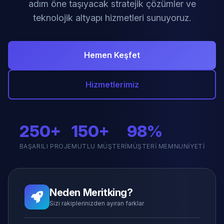
adım öne taşıyacak stratejik çözümler ve
teknolojik altyapı hizmetleri sunuyoruz.
Hemen Keşfet
Hizmetlerimiz
250+
150+
98%
BAŞARILI PROJE
MUTLU MÜŞTERI
MÜŞTERI MEMNUNIYETI
Neden Meritking?
Sizi rakiplerinizden ayıran farklar