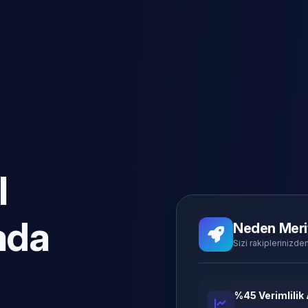
l
ada
Neden Meri
Sizi rakiplerinizden
%45 Verimlilik 