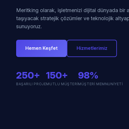
Meritking olarak, işletmenizi dijital dünyada bir
taşıyacak stratejik çözümler ve teknolojik altyap
sunuyoruz.
Hemen Keşfet
Hizmetlerimiz
250+
150+
98%
BAŞARILI PROJE
MUTLU MÜŞTERI
MÜŞTERI MEMNUNIYETI