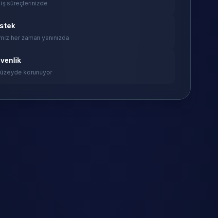
 iş süreçlerinizde
estek
miz her zaman yanınızda
venlik
 düzeyde korunuyor