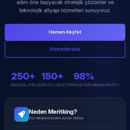
adım öne taşıyacak stratejik çözümler ve
teknolojik altyapı hizmetleri sunuyoruz.
Hemen Keşfet
Hizmetlerimiz
250+
150+
98%
BAŞARILI PROJE
MUTLU MÜŞTERI
MÜŞTERI MEMNUNIYETI
Neden Meritking?
Sizi rakiplerinizden ayıran farklar