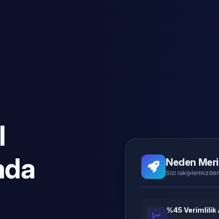
l
ada
Neden Meri
Sizi rakiplerinizden
%45 Verimlilik 