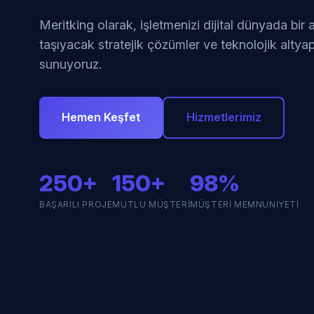
Meritking olarak, işletmenizi dijital dünyada bir
taşıyacak stratejik çözümler ve teknolojik altyap
sunuyoruz.
Hemen Keşfet
Hizmetlerimiz
250+
150+
98%
BAŞARILI PROJE
MUTLU MÜŞTERI
MÜŞTERI MEMNUNIYETI