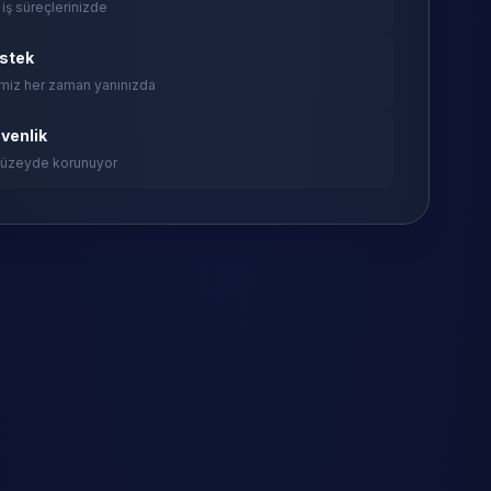
 iş süreçlerinizde
estek
miz her zaman yanınızda
venlik
 düzeyde korunuyor