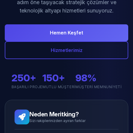
adım öne taşıyacak stratejik çözümler ve
teknolojik altyapı hizmetleri sunuyoruz.
Hemen Keşfet
Hizmetlerimiz
250+
150+
98%
BAŞARILI PROJE
MUTLU MÜŞTERI
MÜŞTERI MEMNUNIYETI
Neden Meritking?
Sizi rakiplerinizden ayıran farklar