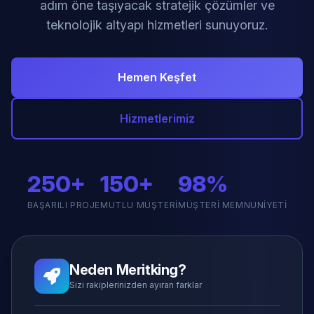
adım öne taşıyacak stratejik çözümler ve
teknolojik altyapı hizmetleri sunuyoruz.
Hemen Keşfet
Hizmetlerimiz
250+
150+
98%
BAŞARILI PROJE
MUTLU MÜŞTERI
MÜŞTERI MEMNUNIYETI
Neden Meritking?
Sizi rakiplerinizden ayıran farklar