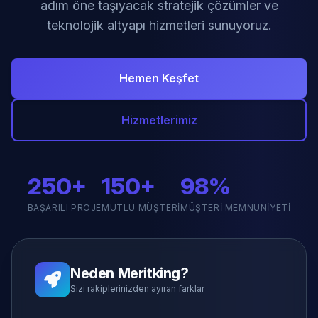
adım öne taşıyacak stratejik çözümler ve
teknolojik altyapı hizmetleri sunuyoruz.
Hemen Keşfet
Hizmetlerimiz
250+
150+
98%
BAŞARILI PROJE
MUTLU MÜŞTERI
MÜŞTERI MEMNUNIYETI
Neden Meritking?
Sizi rakiplerinizden ayıran farklar