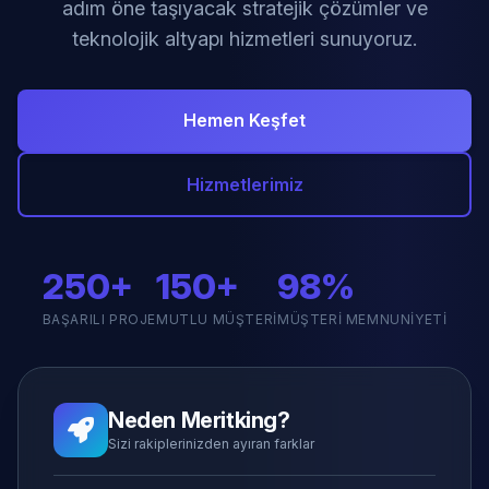
adım öne taşıyacak stratejik çözümler ve
teknolojik altyapı hizmetleri sunuyoruz.
Hemen Keşfet
Hizmetlerimiz
250+
150+
98%
BAŞARILI PROJE
MUTLU MÜŞTERI
MÜŞTERI MEMNUNIYETI
Neden Meritking?
Sizi rakiplerinizden ayıran farklar