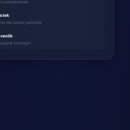
 iş süreçlerinizde
estek
miz her zaman yanınızda
venlik
 düzeyde korunuyor