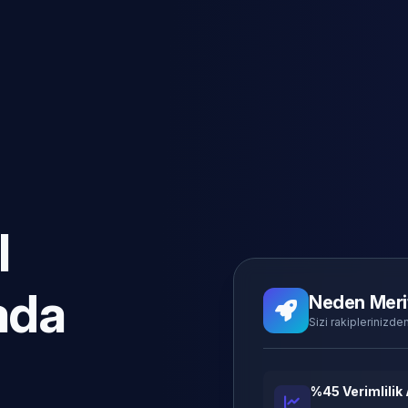
l
ada
Neden Meri
Sizi rakiplerinizden
%45 Verimlilik 