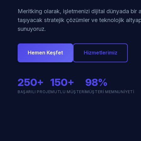
Meritking olarak, işletmenizi dijital dünyada bir
taşıyacak stratejik çözümler ve teknolojik altyap
sunuyoruz.
Hemen Keşfet
Hizmetlerimiz
250+
150+
98%
BAŞARILI PROJE
MUTLU MÜŞTERI
MÜŞTERI MEMNUNIYETI