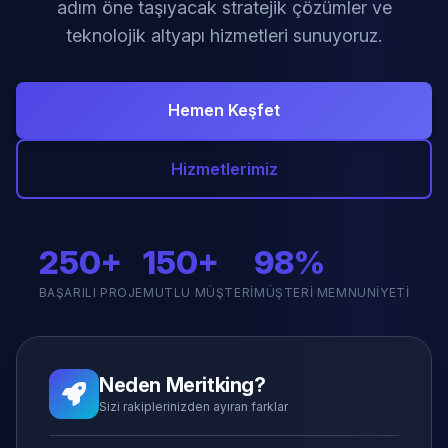
adım öne taşıyacak stratejik çözümler ve
teknolojik altyapı hizmetleri sunuyoruz.
Hemen Keşfet
Hizmetlerimiz
250+
150+
98%
BAŞARILI PROJE
MUTLU MÜŞTERI
MÜŞTERI MEMNUNIYETI
Neden Meritking?
Sizi rakiplerinizden ayıran farklar