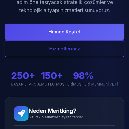
adım öne taşıyacak stratejik çözümler ve
teknolojik altyapı hizmetleri sunuyoruz.
Hemen Keşfet
Hizmetlerimiz
250+
150+
98%
BAŞARILI PROJE
MUTLU MÜŞTERI
MÜŞTERI MEMNUNIYETI
Neden Meritking?
Sizi rakiplerinizden ayıran farklar