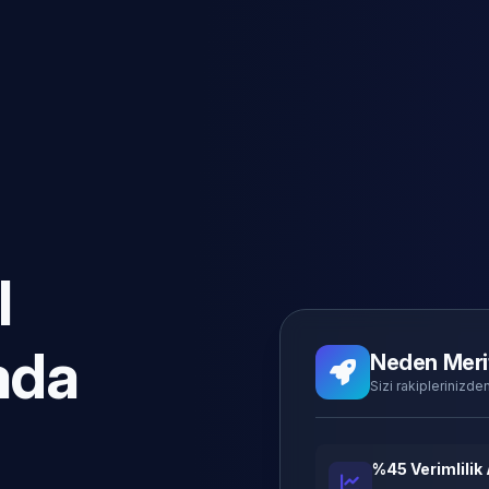
l
ada
Neden Meri
Sizi rakiplerinizden
%45 Verimlilik 