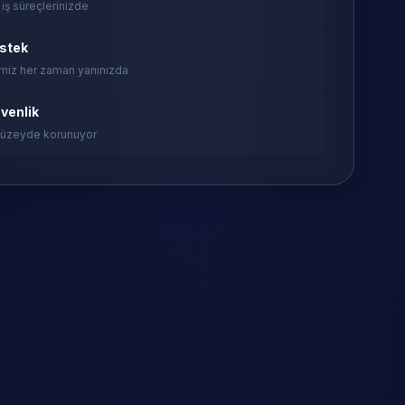
 iş süreçlerinizde
estek
miz her zaman yanınızda
venlik
 düzeyde korunuyor