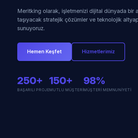
Meritking olarak, işletmenizi dijital dünyada bir
taşıyacak stratejik çözümler ve teknolojik altyap
sunuyoruz.
Hemen Keşfet
Hizmetlerimiz
250+
150+
98%
BAŞARILI PROJE
MUTLU MÜŞTERI
MÜŞTERI MEMNUNIYETI