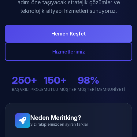
adım öne taşıyacak stratejik çözümler ve
teknolojik altyapı hizmetleri sunuyoruz.
Hemen Keşfet
Hizmetlerimiz
250+
150+
98%
BAŞARILI PROJE
MUTLU MÜŞTERI
MÜŞTERI MEMNUNIYETI
Neden Meritking?
Sizi rakiplerinizden ayıran farklar