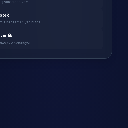
 iş süreçlerinizde
estek
miz her zaman yanınızda
venlik
 düzeyde korunuyor