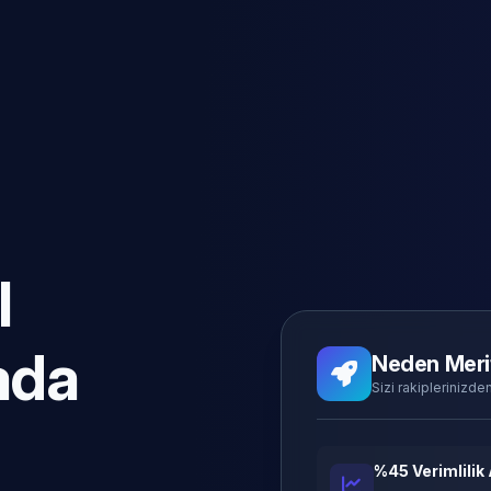
l
ada
Neden Meri
Sizi rakiplerinizden
%45 Verimlilik 