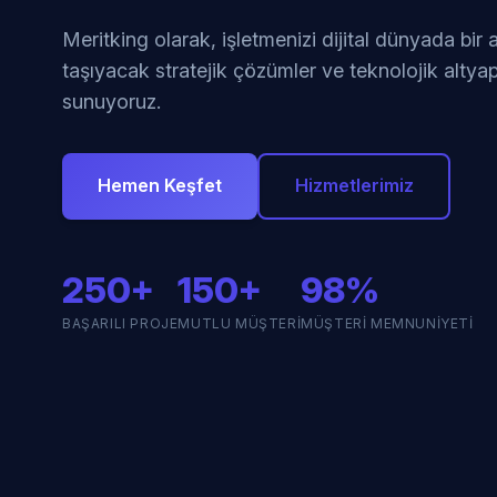
Meritking olarak, işletmenizi dijital dünyada bir
taşıyacak stratejik çözümler ve teknolojik altyap
sunuyoruz.
Hemen Keşfet
Hizmetlerimiz
250+
150+
98%
BAŞARILI PROJE
MUTLU MÜŞTERI
MÜŞTERI MEMNUNIYETI