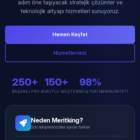
adım öne taşıyacak stratejik çözümler ve
teknolojik altyapı hizmetleri sunuyoruz.
Hemen Keşfet
Hizmetlerimiz
250+
150+
98%
BAŞARILI PROJE
MUTLU MÜŞTERI
MÜŞTERI MEMNUNIYETI
Neden Meritking?
Sizi rakiplerinizden ayıran farklar