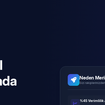
l
ada
Neden Meri
Sizi rakiplerinizden
%45 Verimlilik 