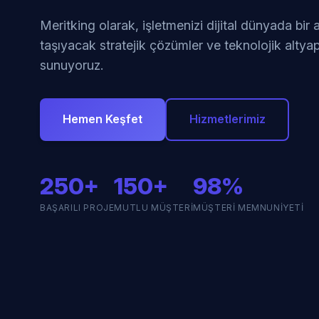
Meritking olarak, işletmenizi dijital dünyada bir
taşıyacak stratejik çözümler ve teknolojik altyap
sunuyoruz.
Hemen Keşfet
Hizmetlerimiz
250+
150+
98%
BAŞARILI PROJE
MUTLU MÜŞTERI
MÜŞTERI MEMNUNIYETI