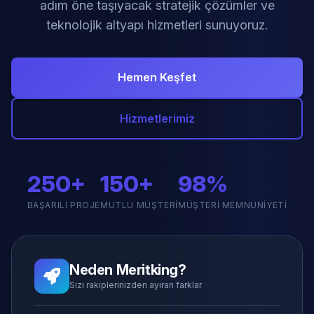
adım öne taşıyacak stratejik çözümler ve
teknolojik altyapı hizmetleri sunuyoruz.
Hemen Keşfet
Hizmetlerimiz
250+
150+
98%
BAŞARILI PROJE
MUTLU MÜŞTERI
MÜŞTERI MEMNUNIYETI
Neden Meritking?
Sizi rakiplerinizden ayıran farklar