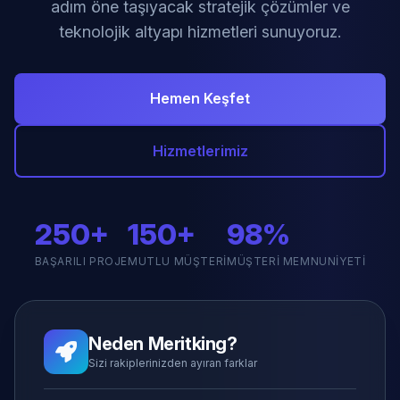
adım öne taşıyacak stratejik çözümler ve
teknolojik altyapı hizmetleri sunuyoruz.
Hemen Keşfet
Hizmetlerimiz
250+
150+
98%
BAŞARILI PROJE
MUTLU MÜŞTERI
MÜŞTERI MEMNUNIYETI
Neden Meritking?
Sizi rakiplerinizden ayıran farklar