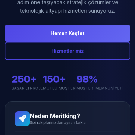
adım öne taşıyacak stratejik çözümler ve
teknolojik altyapı hizmetleri sunuyoruz.
Hemen Keşfet
Hizmetlerimiz
250+
150+
98%
BAŞARILI PROJE
MUTLU MÜŞTERI
MÜŞTERI MEMNUNIYETI
Neden Meritking?
Sizi rakiplerinizden ayıran farklar