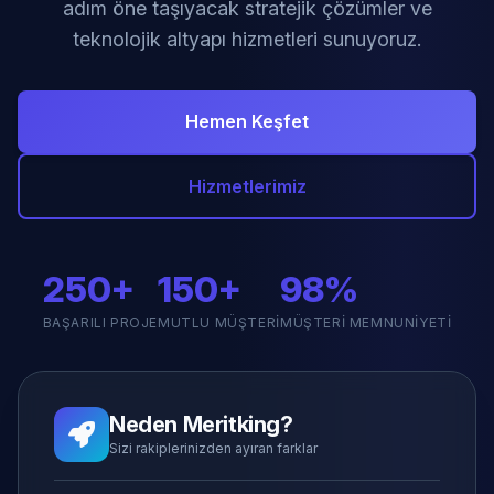
adım öne taşıyacak stratejik çözümler ve
teknolojik altyapı hizmetleri sunuyoruz.
Hemen Keşfet
Hizmetlerimiz
250+
150+
98%
BAŞARILI PROJE
MUTLU MÜŞTERI
MÜŞTERI MEMNUNIYETI
Neden Meritking?
Sizi rakiplerinizden ayıran farklar