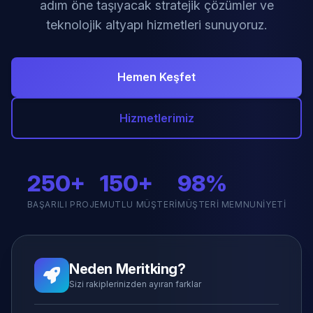
adım öne taşıyacak stratejik çözümler ve
teknolojik altyapı hizmetleri sunuyoruz.
Hemen Keşfet
Hizmetlerimiz
250+
150+
98%
BAŞARILI PROJE
MUTLU MÜŞTERI
MÜŞTERI MEMNUNIYETI
Neden Meritking?
Sizi rakiplerinizden ayıran farklar