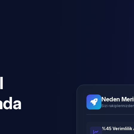
l
ada
Neden Meri
Sizi rakiplerinizden
%45 Verimlilik 