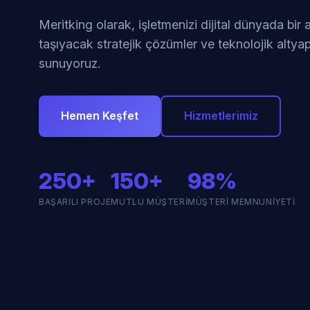
Meritking olarak, işletmenizi dijital dünyada bir
taşıyacak stratejik çözümler ve teknolojik altyap
sunuyoruz.
Hemen Keşfet
Hizmetlerimiz
250+
150+
98%
BAŞARILI PROJE
MUTLU MÜŞTERI
MÜŞTERI MEMNUNIYETI