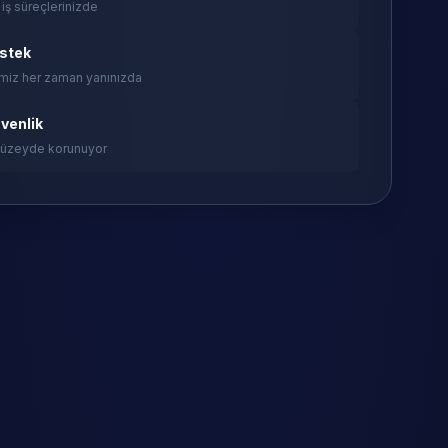
 iş süreçlerinizde
estek
miz her zaman yanınızda
venlik
 düzeyde korunuyor