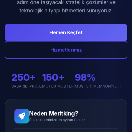
adım öne taşıyacak stratejik çözümler ve
teknolojik altyapı hizmetleri sunuyoruz.
Hemen Keşfet
Hizmetlerimiz
250+
150+
98%
BAŞARILI PROJE
MUTLU MÜŞTERI
MÜŞTERI MEMNUNIYETI
Neden Meritking?
Sizi rakiplerinizden ayıran farklar