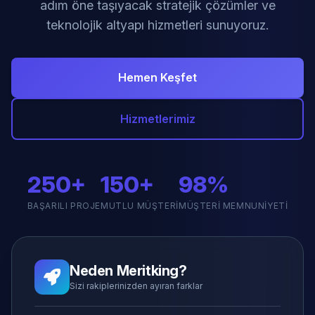
adım öne taşıyacak stratejik çözümler ve
teknolojik altyapı hizmetleri sunuyoruz.
Hemen Keşfet
Hizmetlerimiz
250+
150+
98%
BAŞARILI PROJE
MUTLU MÜŞTERI
MÜŞTERI MEMNUNIYETI
Neden Meritking?
Sizi rakiplerinizden ayıran farklar