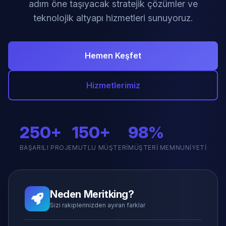
adım öne taşıyacak stratejik çözümler ve
teknolojik altyapı hizmetleri sunuyoruz.
Hemen Keşfet
Hizmetlerimiz
250+
150+
98%
BAŞARILI PROJE
MUTLU MÜŞTERI
MÜŞTERI MEMNUNIYETI
Neden Meritking?
Sizi rakiplerinizden ayıran farklar