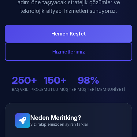
adım öne taşıyacak stratejik çözümler ve
teknolojik altyapı hizmetleri sunuyoruz.
Hemen Keşfet
Hizmetlerimiz
250+
150+
98%
BAŞARILI PROJE
MUTLU MÜŞTERI
MÜŞTERI MEMNUNIYETI
Neden Meritking?
Sizi rakiplerinizden ayıran farklar