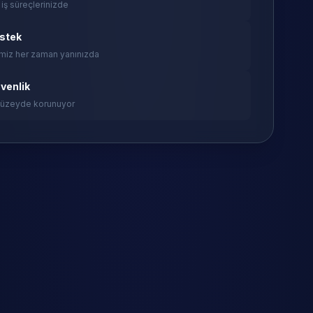
 iş süreçlerinizde
estek
miz her zaman yanınızda
venlik
 düzeyde korunuyor