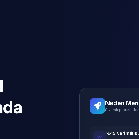
l
ada
Neden Meri
Sizi rakiplerinizden
%45 Verimlilik 