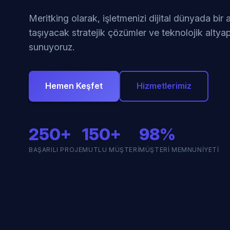
Meritking olarak, işletmenizi dijital dünyada bir
taşıyacak stratejik çözümler ve teknolojik altyap
sunuyoruz.
Hemen Keşfet
Hizmetlerimiz
250+
150+
98%
BAŞARILI PROJE
MUTLU MÜŞTERI
MÜŞTERI MEMNUNIYETI