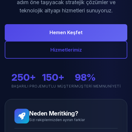
adım öne taşıyacak stratejik çözümler ve
teknolojik altyapı hizmetleri sunuyoruz.
Hemen Keşfet
Hizmetlerimiz
250+
150+
98%
BAŞARILI PROJE
MUTLU MÜŞTERI
MÜŞTERI MEMNUNIYETI
Neden Meritking?
Sizi rakiplerinizden ayıran farklar