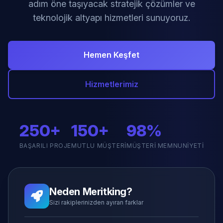
adım öne taşıyacak stratejik çözümler ve
teknolojik altyapı hizmetleri sunuyoruz.
Hemen Keşfet
Hizmetlerimiz
250+
150+
98%
BAŞARILI PROJE
MUTLU MÜŞTERI
MÜŞTERI MEMNUNIYETI
Neden Meritking?
Sizi rakiplerinizden ayıran farklar