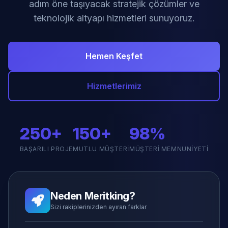
adım öne taşıyacak stratejik çözümler ve
teknolojik altyapı hizmetleri sunuyoruz.
Hemen Keşfet
Hizmetlerimiz
250+
150+
98%
BAŞARILI PROJE
MUTLU MÜŞTERI
MÜŞTERI MEMNUNIYETI
Neden Meritking?
Sizi rakiplerinizden ayıran farklar