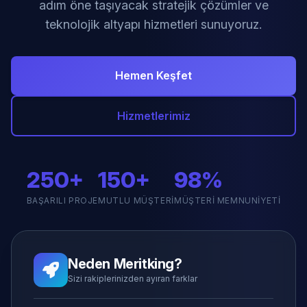
adım öne taşıyacak stratejik çözümler ve
teknolojik altyapı hizmetleri sunuyoruz.
Hemen Keşfet
Hizmetlerimiz
250+
150+
98%
BAŞARILI PROJE
MUTLU MÜŞTERI
MÜŞTERI MEMNUNIYETI
Neden Meritking?
Sizi rakiplerinizden ayıran farklar