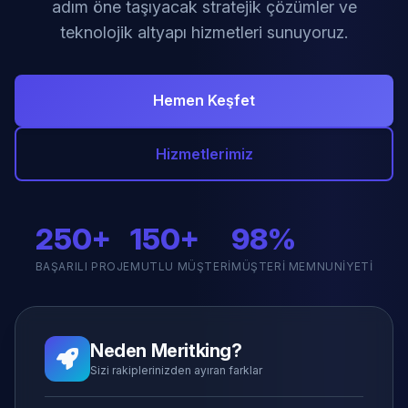
adım öne taşıyacak stratejik çözümler ve
teknolojik altyapı hizmetleri sunuyoruz.
Hemen Keşfet
Hizmetlerimiz
250+
150+
98%
BAŞARILI PROJE
MUTLU MÜŞTERI
MÜŞTERI MEMNUNIYETI
Neden Meritking?
Sizi rakiplerinizden ayıran farklar