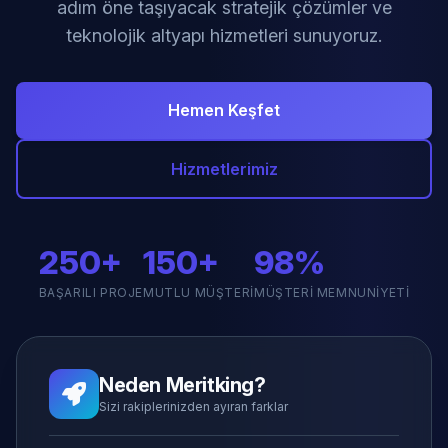
adım öne taşıyacak stratejik çözümler ve
teknolojik altyapı hizmetleri sunuyoruz.
Hemen Keşfet
Hizmetlerimiz
250+
150+
98%
BAŞARILI PROJE
MUTLU MÜŞTERI
MÜŞTERI MEMNUNIYETI
Neden Meritking?
Sizi rakiplerinizden ayıran farklar