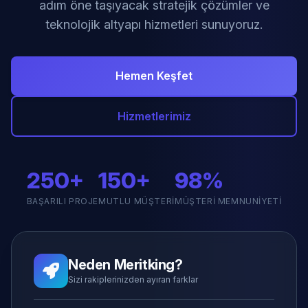
adım öne taşıyacak stratejik çözümler ve
teknolojik altyapı hizmetleri sunuyoruz.
Hemen Keşfet
Hizmetlerimiz
250+
150+
98%
BAŞARILI PROJE
MUTLU MÜŞTERI
MÜŞTERI MEMNUNIYETI
Neden Meritking?
Sizi rakiplerinizden ayıran farklar