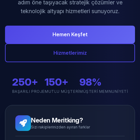
adım öne taşıyacak stratejik çözümler ve
teknolojik altyapı hizmetleri sunuyoruz.
Hemen Keşfet
Hizmetlerimiz
250+
150+
98%
BAŞARILI PROJE
MUTLU MÜŞTERI
MÜŞTERI MEMNUNIYETI
Neden Meritking?
Sizi rakiplerinizden ayıran farklar